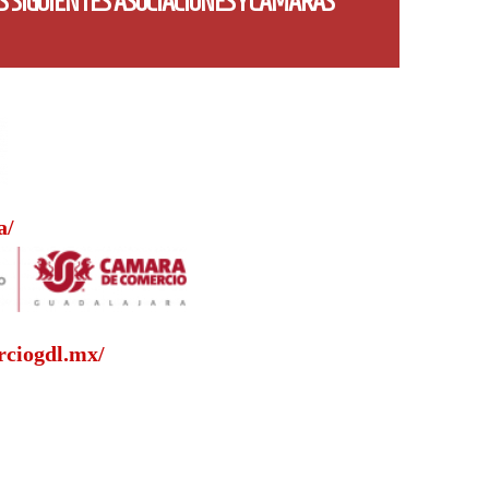
AS SIGUIENTES ASOCIACIONES Y CÁMARAS
a/
rciogdl.mx/