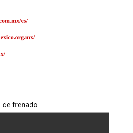
com.mx/es/
mexico.org.mx/
x/
 de frenado